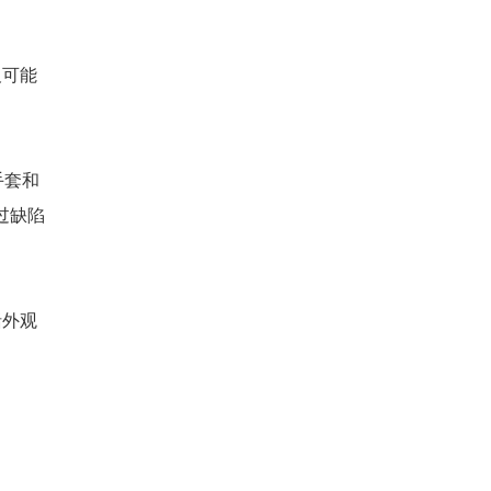
么？
插件机设备能够给企业带来低成
本、高效率、高质量...
及可能
自动立式插件机的易损件您更
换过吗？
手套和
自动立式插件机主要用于自动组
过缺陷
装电脑、电器电路帮...
插件机厂家与您探讨自动立式
插件机设计细节
括外观
厂家在自动立式插件机的设计上
面，我们应该充分发...
从成本效益看，全自动插件机
值得企业投资吗？