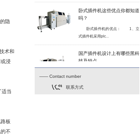
卧式插件机这些优点你都知道
吗？
格的隐
卧式插件机的优点： 1、立
式插件机采用plc...
国产插件机设计上有哪些黑科
种技术和
技及特点
焊或浸
国产插件机的特点（以富兴智能
插件机设备举例）：...
—— Contact number
联系方式
插件机的使用规范操作人员一
了适当
定要熟知
在smt制造行业中，插件机设备
的应用比较广泛。随...
电路板
现的不
插件机设备能够给企业带来什