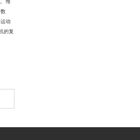
试、维
行数
传感器技术革命的到来，插件
机的发展将呈3大趋势
加运动
机的复
传感器是让插件机像人一样自动化插
件必不可少的零部...
自动立式插件机核心之一插件
机程序
自动立式插件机的核心是智能程序装
置，它实际上是一...
富兴智能团队在研发全自动插
件机中绕开国外插件机的设计
不足之处
随着大规模定制和网络合作的发展，